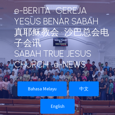
e-BERITA · GEREJA
YESUS BENAR SABAH
真耶稣教会 · 沙巴总会电
子会讯
SABAH TRUE JESUS
CHURCH · e-NEWS
Bahasa Melayu
中文
English