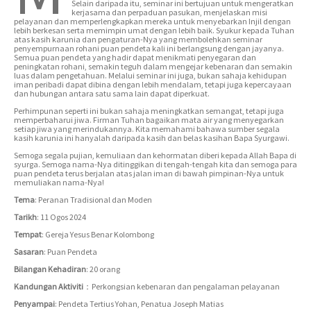
Selain daripada itu, seminar ini bertujuan untuk mengeratkan
kerjasama dan perpaduan pasukan, menjelaskan misi
pelayanan dan memperlengkapkan mereka untuk menyebarkan Injil dengan
lebih berkesan serta memimpin umat dengan lebih baik. Syukur kepada Tuhan
atas kasih karunia dan pengaturan-Nya yang membolehkan seminar
penyempurnaan rohani puan pendeta kali ini berlangsung dengan jayanya.
Semua puan pendeta yang hadir dapat menikmati penyegaran dan
peningkatan rohani, semakin teguh dalam mengejar kebenaran dan semakin
luas dalam pengetahuan. Melalui seminar ini juga, bukan sahaja kehidupan
iman peribadi dapat dibina dengan lebih mendalam, tetapi juga kepercayaan
dan hubungan antara satu sama lain dapat diperkuat.
Perhimpunan seperti ini bukan sahaja meningkatkan semangat, tetapi juga
memperbaharui jiwa. Firman Tuhan bagaikan mata air yang menyegarkan
setiap jiwa yang merindukannya. Kita memahami bahawa sumber segala
kasih karunia ini hanyalah daripada kasih dan belas kasihan Bapa Syurgawi.
Semoga segala pujian, kemuliaan dan kehormatan diberi kepada Allah Bapa di
syurga. Semoga nama-Nya ditinggikan di tengah-tengah kita dan semoga para
puan pendeta terus berjalan atas jalan iman di bawah pimpinan-Nya untuk
memuliakan nama-Nya!
Tema
: Peranan Tradisional dan Moden
Tarikh
: 11 Ogos 2024
Tempat
: Gereja Yesus Benar Kolombong
Sasaran
: Puan Pendeta
Bilangan Kehadiran
: 20 orang
Kandungan Aktiviti
：Perkongsian kebenaran dan pengalaman pelayanan
Penyampai
: Pendeta Tertius Yohan, Penatua Joseph Matias