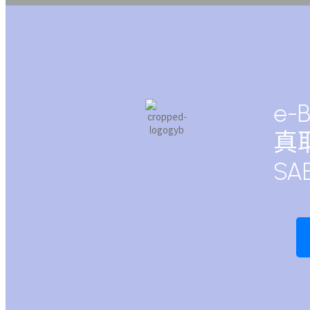
e-
真
SA