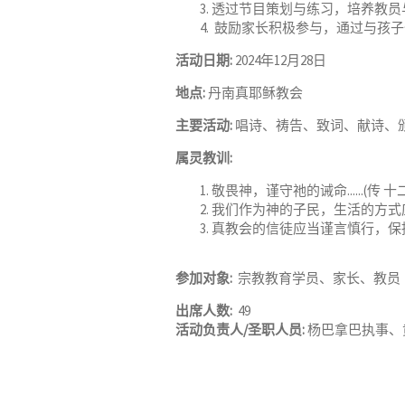
透过节目策划与练习，培养教员
鼓励家长积极参与，通过与孩子
活动日期:
2024年12月28日
地点:
丹南真耶稣教会
主要活动:
唱诗、祷告、致词、献诗、颁
属灵教训:
敬畏神，谨守祂的诫命......(传 十二
我们作为神的子民，生活的方式
真教会的信徒应当谨言慎行，保
参加对象:
宗教教育学员、家长、教员
出席人数:
49
活动负责人/圣职人员:
杨巴拿巴执事、