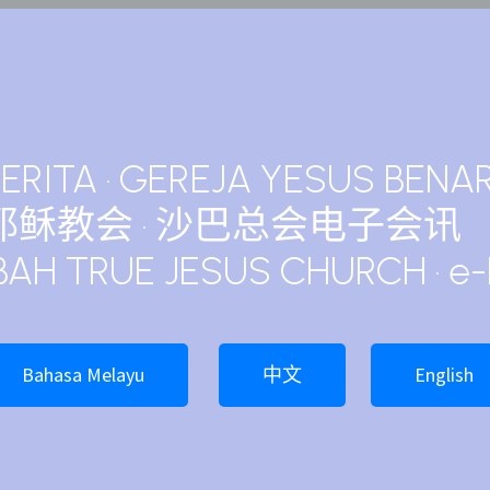
BERITA · GEREJA YESUS BENA
耶稣教会 · 沙巴总会电子会讯
BAH TRUE JESUS CHURCH · e
Bahasa Melayu
中文
English