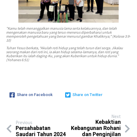
"Kamu telah menanggalkan manusia lama serta kelakuannya, dan telah
mengenakan manusia baru yang terus-menerus diperbaharui untuk
memperoleh pengetahuan yang benar menurut gambar Khaliknya;" (Kolose 3:9-
10)
Tuhan Yesus berkata, “Akulah roti hidup yang telah turun dari sorga. Jikalau
seorang makan dari roti ini, ia akan hidup selama-lamanya, dan roti yang
Kuberikan itu ialah daging-Ku, yang akan Kuberikan untuk hidup dunia.”
(Yohanes 6:51)
Share on Facebook
Share on Twitter
Next
Kebaktian
Previous
Persahabatan
Kebangunan Rohani
Saudari Tahun 2024
dan Penginjilan