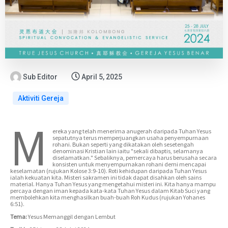
Sub Editor
April 5, 2025
Aktiviti Gereja
M
ereka yang telah menerima anugerah daripada Tuhan Yesus
sepatutnya terus memperjuangkan usaha penyempurnaan
rohani. Bukan seperti yang dikatakan oleh sesetengah
denominasi Kristian lain iaitu "sekali dibaptis, selamanya
diselamatkan." Sebaliknya, pemercaya harus berusaha secara
konsisten untuk menyempurnakan rohani demi mencapai
keselamatan (rujukan Kolose 3:9-10). Roti kehidupan daripada Tuhan Yesus
ialah kekuatan kita. Misteri sakramen ini tidak dapat disahkan oleh sains
material. Hanya Tuhan Yesus yang mengetahui misteri ini. Kita hanya mampu
percaya dengan iman kepada kata-kata Tuhan Yesus dalam Kitab Suci yang
membolehkan kita menghasilkan buah-buah Roh Kudus (rujukan Yohanes
6:51).
Tema:
Yesus Memanggil dengan Lembut