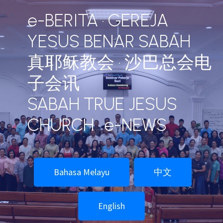
e-BERITA · GEREJA
YESUS BENAR SABAH
真耶稣教会 · 沙巴总会电
子会讯
SABAH TRUE JESUS
CHURCH · e-NEWS
Bahasa Melayu
中文
English