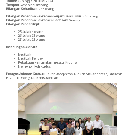
Tarikh:
25 hingga 28 Julai 2024
Tempat:
Gereja Kolombong
Bilangan Kehadiran:
246 orang
Bilangan Penerima Sakramen Perjamuan Kudus:
246 orang
Bilangan Penerima Sakramen Baptisan:
6 orang
Bilangan Pencari Injil:
25 Julai: 4 orang
26 Julai: 13 orang
27 Julai: 12 orang
Kandungan Aktiviti:
khutbah
khutbah Pendek
Kebaktian Penginjilan melalui Kidung
Memohon Roh Kudus
Petugas Jabatan Kudus:
Diaken Joseph Yap, Diaken Alexander Yee, Diakenis
Elizabeth Wong, Diakenis Jael Pan